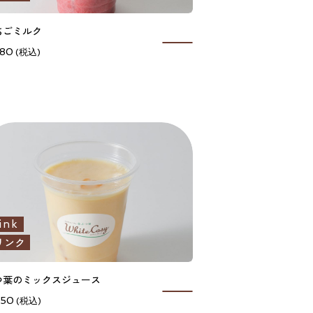
ちごミルク
80
ink
リンク
つ葉のミックスジュース
50