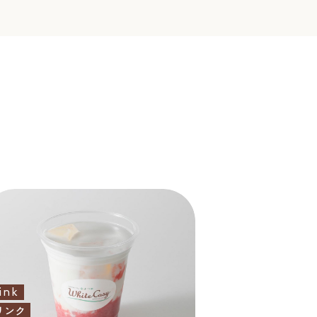
ink
リンク