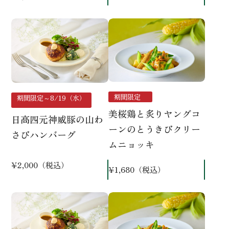
期間限定
期間限定～8/19（水）
美桜鶏と炙りヤングコ
日高四元神威豚の山わ
ーンのとうきびクリー
さびハンバーグ
ムニョッキ
¥2,000（税込）
¥1,680（税込）